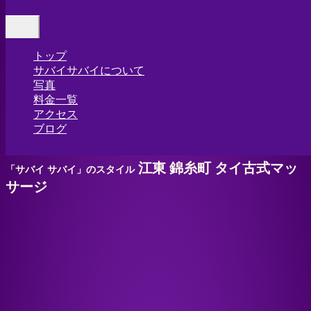
Home
-
Our…
Toggle
navigation
トップ
サバイサバイについて
写真
料金一覧
アクセス
ブログ
江東 錦糸町 タイ古式マッ
「サバイ サバイ」のスタイル
サージ