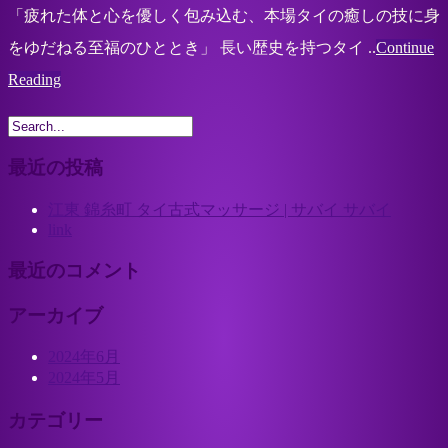
「疲れた体と心を優しく包み込む、本場タイの癒しの技に身
をゆだねる至福のひととき」 長い歴史を持つタイ ..
Continue
Reading
最近の投稿
江東 錦糸町 タイ古式マッサージ | サバイ サバイ
link
最近のコメント
アーカイブ
2024年6月
2024年5月
カテゴリー