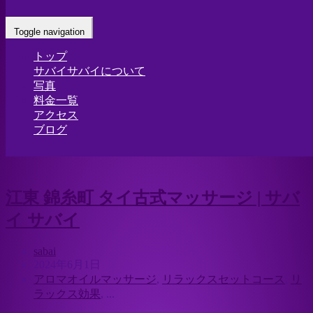
Tag: 錦糸町マッサージ
Toggle navigation
トップ
Home
- 錦糸町マッサージ
サバイサバイについて
写真
料金一覧
アクセス
ブログ
江東 錦糸町 タイ古式マッサージ | サバ
イ サバイ
sabai
2024年6月1日
アロマオイルマッサージ
,
リラックスセットコース
,
リ
ラックス効果
, ...