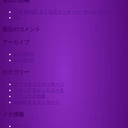
最近の投稿
江東 錦糸町 タイ古式マッサージ | サバイ サバイ
link
最近のコメント
アーカイブ
2024年6月
2024年5月
カテゴリー
アロマオイルマッサージ
リラックスセットコース
リラックス効果
錦糸町タイマッサージ
メタ情報
ログイン