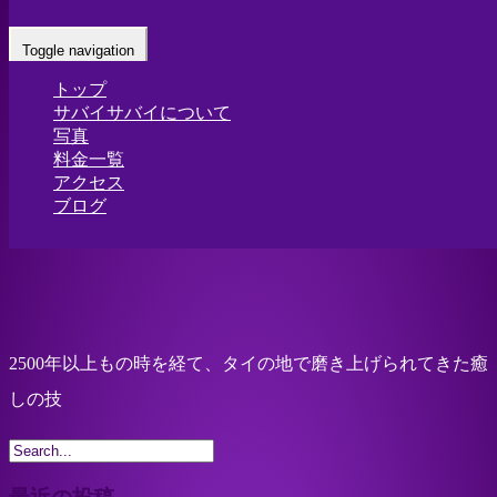
Home
-
250…
Toggle navigation
トップ
サバイサバイについて
写真
料金一覧
アクセス
ブログ
2500年以上もの時を経て、タイの地で磨き上げられてきた癒
しの技