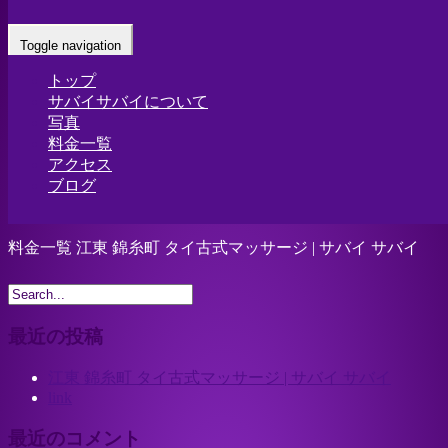
料金一覧 江東 錦糸町 タイ古式マッサー
Toggle navigation
ジ | サバイ サバイ
トップ
サバイサバイについて
Home
-
-
料金一…
写真
料金一覧
アクセス
ブログ
料金一覧 江東 錦糸町 タイ古式マッサージ | サバイ サバイ
最近の投稿
江東 錦糸町 タイ古式マッサージ | サバイ サバイ
link
最近のコメント